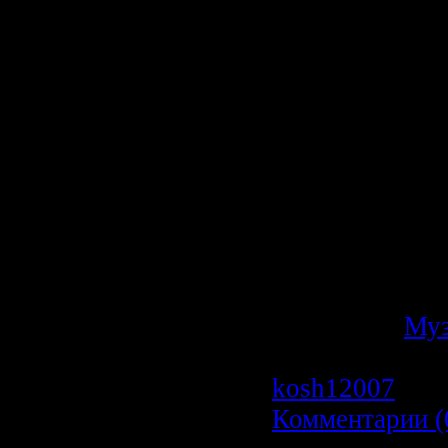
Radio August
Дата выпуска
Стиль:
Top 40,
RnB
Количество к
Время звучан
Размер:
97 Mb
Битрейт:
VBR /
Stereo
Категория:
Му
Просмотров: 1
kosh12007
| Да
Комментарии (