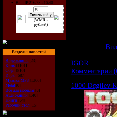
Видео:
720 x 5
Ваш IP 216.73.216.40
Аудио:
MPEG A
stereo 256Kbps
(WMR -
Формат:
AVI
рублей)
Размер:
48,5 
Категория:
Вид
Разделы новостей
Просмотров: 1
Видеоклипы
[23]
IGOR
| Дата:
0
Кино
[1101]
Комментарии (
Софт
[810]
Игры
[687]
Музыка МР3
[1366]
1000 Dяgilev К
Metal
[0]
Всё для мобилы
[8]
Аудиокниги
[140]
Книги
[64]
Рабочий стол
[15]