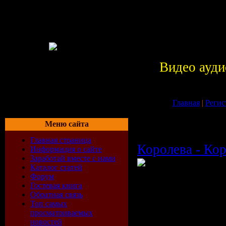
Видео ауди
Главная
|
Регис
Меню сайта
Главная страница
Королева - Ко
Информация о сайте
Заработай вместе с нами
Каталог статей
Форум
Артист:
Корол
Гостевая книга
Обратная связь
Название:
Кор
Топ самых
Продолжитель
просматриваемых
новостей