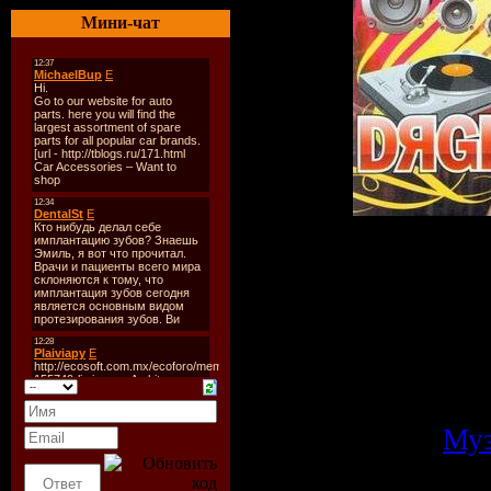
Мини-чат
Год выпуска:
Количество т
Время звучан
Формат|Качес
Размер файла
Категория:
Му
Просмотров: 1