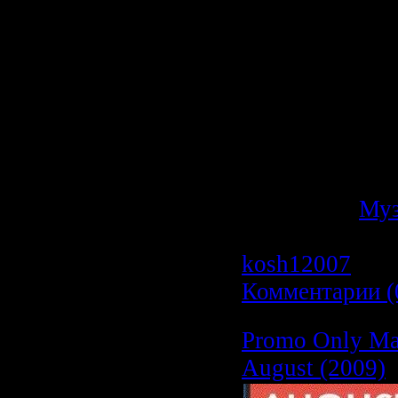
Исполнитель
Радиошоу
: To
Стиль
: Trance
Дата
: 24-08-2
Качество
: 256
Размер
: ~ 22
Категория:
Му
Просмотров: 1
kosh12007
| Да
Комментарии (
Promo Only Ma
August (2009)