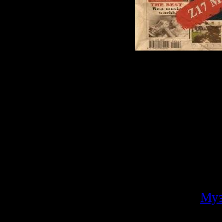
Genre:
House,T
Label:
Правите
World Club Mu
Format:
MP3
Quality:
192 kb
Joint-Stereo
Total Time:
13
Size:
187 mb
Категория:
Му
Просмотров: 1