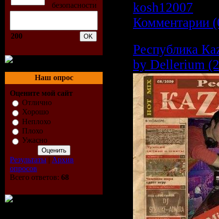
kosh12007
| Да
Комментарии (
200
Республика Ка
by Dellerium (
Наш опрос
Оцените мой сайт
Отлично
Хорошо
Неплохо
Плохо
Ужасно
Результаты
|
Архив
опросов
Всего ответов:
68