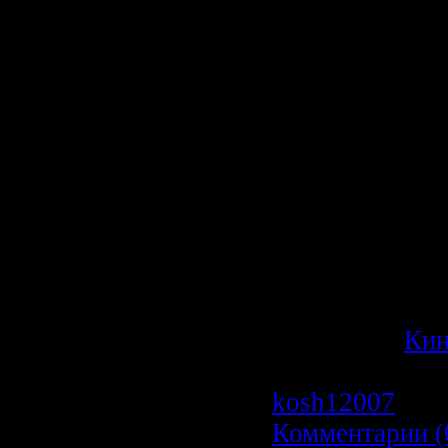
ассистентка у
беременная, в
родов. Она ост
линии и музык
слушает, пока 
обслуживания,
мелодия, котор
фильма, но она
внутренней пау
может вернуть 
Категория:
Ки
Просмотров: 6
kosh12007
| Да
Комментарии (