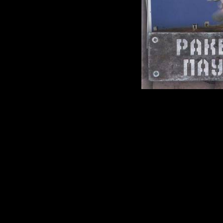
Сфера произво
одна из самых 
любой стране. 
исключение. П
именно здесь 
передовые тех
лучшими в мир
вооружения и 