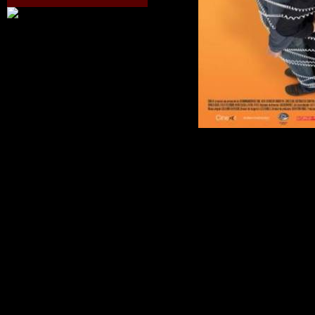
Езекиль долже
музыку для но
вдохновение не
нему. Он долже
придумать, как
задолженность
кредита. Отчая
в банк, где ра