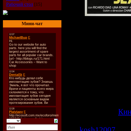
Рабочий стол
[15]
Мини-чат
Банда похитит
понравилась к
девственница, 
заставляют игр
сексуальные и
влюбляется в л
дает начало це
ревности и в к
убийств.
Категория:
Ки
Просмотров: 5
kosh12007
| Да