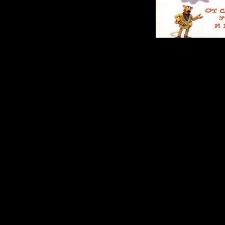
Соблазнившис
объявлениями,
Банти, Бэбс и
в ловушку за 
проволокой - 
птицеферму Тв
курица, не вы
ежедневную н
количеству сне
может раздели
\"домашней пт