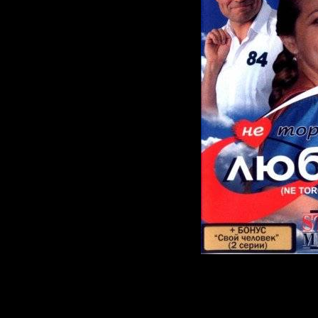
У пышненькой 
Кати – трагед