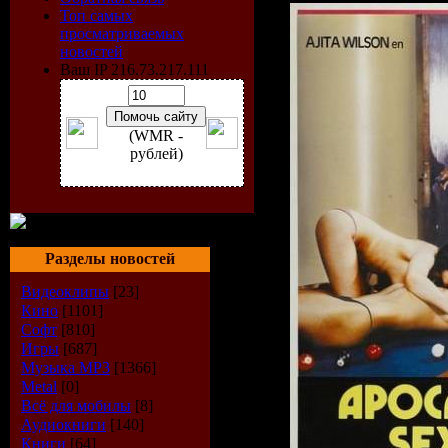
Топ самых
просматриваемых
новостей
Ваш IP 216.73.217.111
(WMR -
рублей)
Разделы новостей
Видеоклипы
[23]
Кино
[1101]
Софт
[810]
Игры
[687]
Музыка МР3
[1366]
Metal
[0]
Всё для мобилы
[8]
Аудиокниги
[140]
Книги
[64]