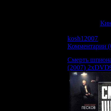
\"ТЭФИ\". Филь
смеяться, и гру
Категория:
Ки
Просмотров: 6
kosh12007
| Да
Комментарии (
Смерть шпионам
(2007) 2хDVD