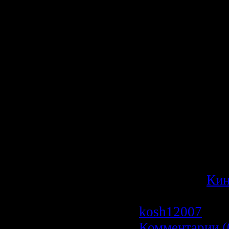
эффективными
Новый фильм
представляет
фильм о том, к
хищники выби
свою добычу. 
сможете увиде
глазами 10 са
и убедиться, ч
из них главной
среде обитания
Категория:
Ки
Просмотров: 5
kosh12007
| Да
Комментарии (