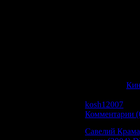
инспектору-кат
место среди л
мира. В этот р
поймать между
преступника,
исторические ц
вернуть «Розо
место.
Категория:
Ки
Просмотров: 6
kosh12007
| Да
Комментарии (
Савелий Крама