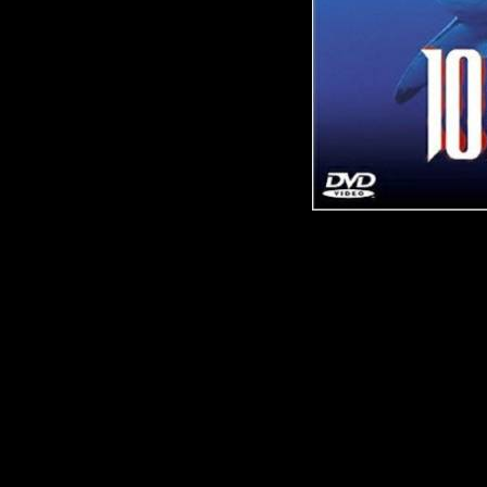
Вы готовы встр
самыми опасн
молниеносным
беспощадными
нашей планеты?
Они созданы, 
и убивать сам