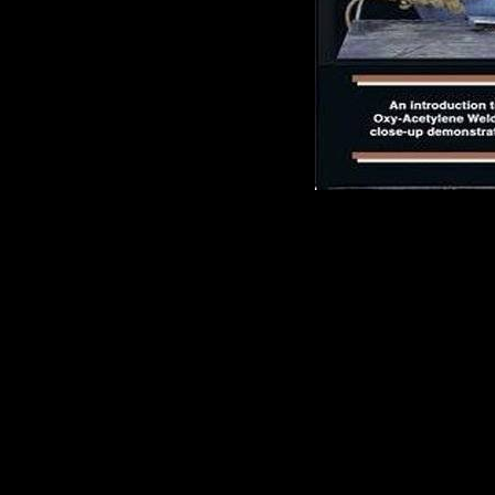
Учебный фильм
представлены 
ацетиленокисл
включая крупн
сварочных раб
оборудования 
методы наплав
и типы соедин