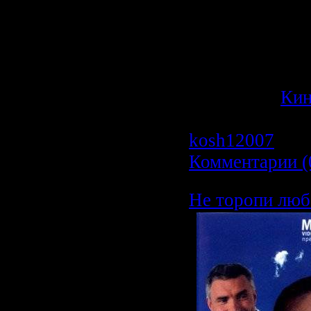
Джинджер и ко
решив обратить
приступают к 
стратегическог
Категория:
Ки
Просмотров: 6
kosh12007
| Да
Комментарии (
Не торопи люб