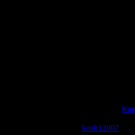
поезда, летчик
направляет сам
районе лесного
группа геодези
версия о прим
гитлеровцами 
воздействия на
Капитан СМЕР
получает зада
вражеского аг
найти докумен
Категория:
Ки
Просмотров: 6
kosh12007
| Да