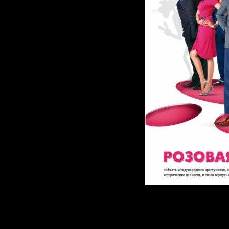
Успех предыд
Жака Клюзо по