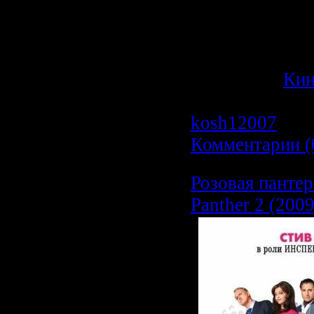
Превосходное 
начинающих, 
изучать данный
Категория:
Ки
Просмотров: 5
kosh12007
| Да
Комментарии (
Розовая пантер
Panther 2 (20