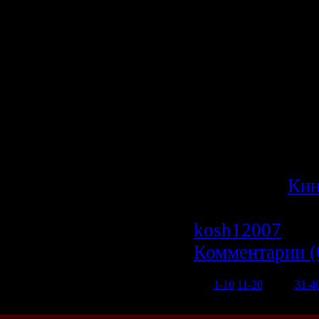
и остановила г
вооружения, о
самой тяжелой
\"воевода\", о
тактическом р
комплексе \"Ис
подвижном гр
комплексе \"То
Категория:
Ки
Просмотров: 7
kosh12007
| Да
Комментарии (
1-10
11-20
21-30
31-4