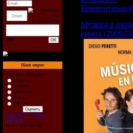
Комментарии (
Музыка в ожид
espera (2009/
200
Наш опрос
Оцените мой сайт
Отлично
Хорошо
Неплохо
Плохо
Ужасно
Результаты
|
Архив
опросов
Всего ответов:
68