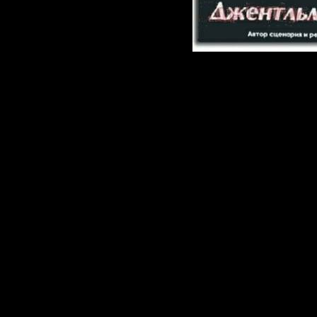
Документальн
великом актер
сценария, реж
фильма Михаи
хорошо извест
России тележу
Крамаров, кот
зрителей олице
героями – нед
был религиозн
чувствующей н