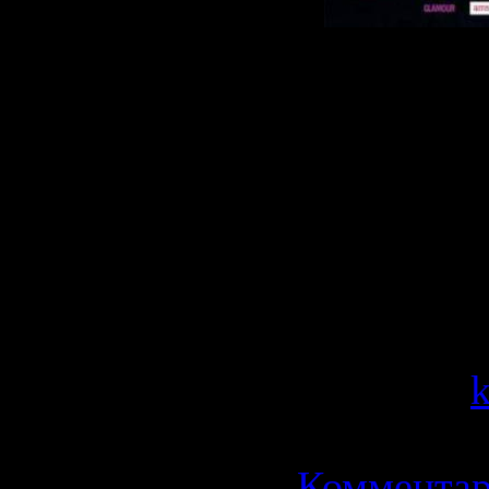
Журналист
встречает 
Войтека и 
меняет мно
Категория
Просмотров
Добавил:
Дата:
13.0
Комментар