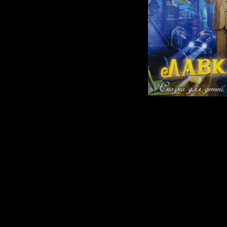
Эксцентр
владелец 
магазина 
Эдвард Ма
собирается