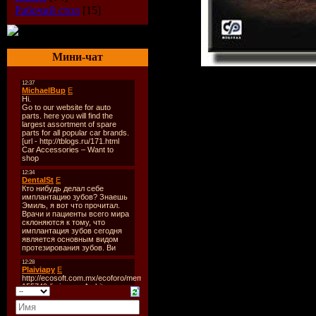
Рабочий стол
[15]
Мини-чат
Случайная 
офицером 
разведки з
прелестну
Шарлоту с
агентом. А
страсть к 