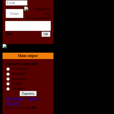
летчику, 
после ноч
ведет ее в
200
оккупиров
Францию. 
Наш опрос
шатенку Д
Оцените мой сайт
Отлично
встреча с 
Хорошо
Неплохо
верным Ж
Плохо
Ужасно
активисто
Результаты
|
Архив
Сопротивл
опросов
Всего ответов:
68