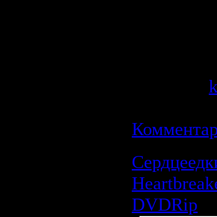
действите
смысл сущ
Категория
Просмотров
Добавил:
Дата:
13.0
Комментар
Сердцеедки
Heartbreak
DVDRip