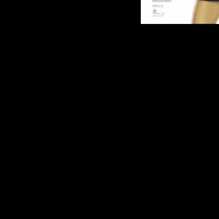
Очаровате
интриганк
Коннерс и
ученица (
дочь) Пей
отличная к
Некоторые
своих доч