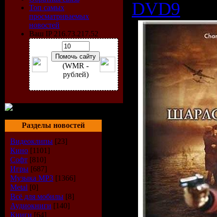
DVD9
Топ самых
просматриваемых
новостей
Ваш IP 216.73.217.52
(WMR -
рублей)
Разделы новостей
Видеоклипы
[23]
Кино
[1101]
Софт
[810]
Игры
[687]
Музыка МР3
[1366]
Metal
[0]
Всё для мобилы
[8]
Аудиокниги
[140]
Книги
[64]