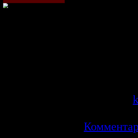
неженские
Ее будут
шантажиро
смертью, с
любить.
Категория
Просмотров
Добавил:
Дата:
13.0
Комментар