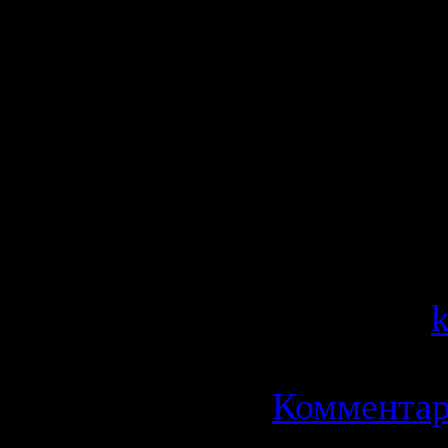
двойную иг
честолюби
рушатся, т
могут обм
собственн
Категория
Просмотров
Добавил:
Дата:
13.0
Комментар