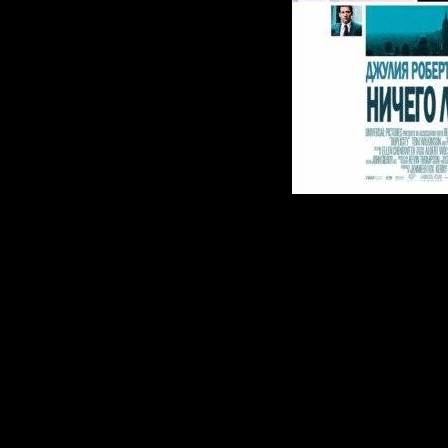
Офицер Ц
Стенвик и
MI6 Рэй К
покинули 
правитель